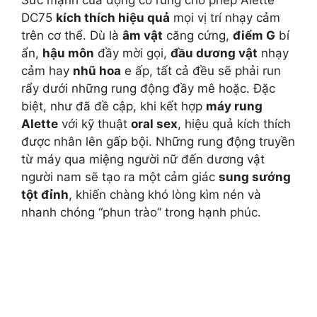
DC75
kích thích hiệu quả
mọi vị trí nhạy cảm
trên cơ thể. Dù là
âm vật
căng cứng,
điểm G
bí
ẩn,
hậu môn
đầy mời gọi,
đầu dương vật
nhạy
cảm hay
nhũ hoa
e ấp, tất cả đều sẽ phải run
rẩy dưới những rung động đầy mê hoặc. Đặc
biệt, như đã đề cập, khi kết hợp
máy rung
Alette
với kỹ thuật
oral sex
, hiệu quả kích thích
được nhân lên gấp bội. Những rung động truyền
từ máy qua miệng người nữ đến dương vật
người nam sẽ tạo ra một cảm giác
sung sướng
tột đỉnh
, khiến chàng khó lòng kìm nén và
nhanh chóng “phun trào” trong hạnh phúc.