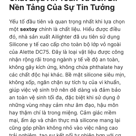
Nền Tảng Của Sự Tin Tưởng
Yếu tố đầu tiên và quan trọng nhất khi lựa chọn
một
sextoy
chính là chất liệu. Hiểu được điều
đó, nhà sản xuất Ailighter đã ưu tiên sử dụng
Silicone y tế cao cấp cho toàn bộ lớp vỏ ngoài
của Alette DC75. Đây là loại vật liệu được công
nhận rộng rãi trong ngành y tế về độ an toàn,
không gây kích ứng, không chứa phthalate hay
các chất độc hại khác. Bề mặt silicone siêu mịn,
không xốp, ngăn chặn sự tích tụ của vi khuẩn,
giúp việc vệ sinh trở nên dễ dàng và đảm bảo
an toàn vệ sinh tối đa, đặc biệt khi sử dụng ở
những vùng nhạy cảm như âm đạo, hậu môn
hay thậm chí là trong miệng. Cảm giác mềm
mại, ấm áp và chân thực mà silicone mang lại
cũng góp phần không nhỏ vào việc nâng cao
trải nghiệm, tạo sự kết nối tự nhiên hơn với cơ